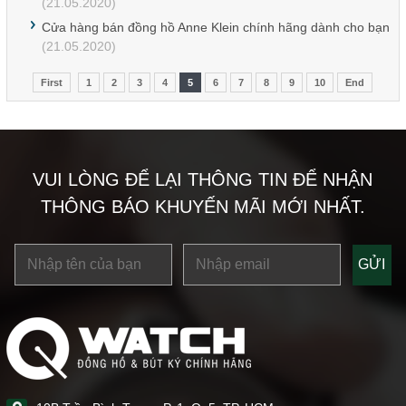
(21.05.2020)
Cửa hàng bán đồng hồ Anne Klein chính hãng dành cho bạn
(21.05.2020)
First
1
2
3
4
5
6
7
8
9
10
End
VUI LÒNG ĐỂ LẠI THÔNG TIN ĐỂ NHẬN
THÔNG BÁO KHUYẾN MÃI MỚI NHẤT.