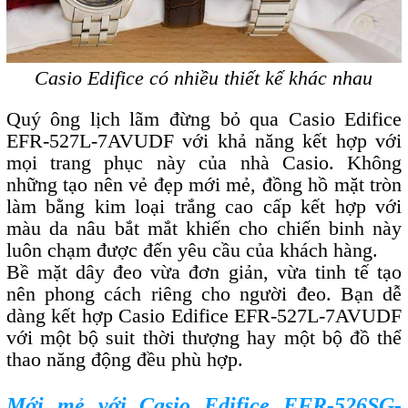
Casio Edifice có nhiều thiết kế khác nhau
Quý ông lịch lãm đừng bỏ qua Casio Edifice
EFR-527L-7AVUDF với khả năng kết hợp với
mọi trang phục này của nhà Casio. Không
những tạo nên vẻ đẹp mới mẻ, đồng hồ mặt tròn
làm bằng kim loại trắng cao cấp kết hợp với
màu da nâu bắt mắt khiến cho chiến binh này
luôn chạm được đến yêu cầu của khách hàng.
Bề mặt dây đeo vừa đơn giản, vừa tinh tế tạo
nên phong cách riêng cho người đeo. Bạn dễ
dàng kết hợp Casio Edifice EFR-527L-7AVUDF
với một bộ suit thời thượng hay một bộ đồ thể
thao năng động đều phù hợp.
Mới mẻ với Casio Edifice EFR-526SG-