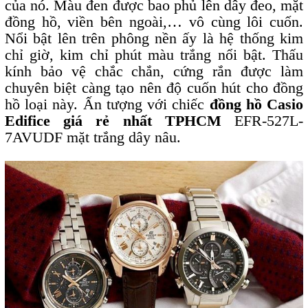
của nó. Màu đen được bao phủ lên dây đeo, mặt
đồng hồ, viền bên ngoài,… vô cùng lôi cuốn.
Nổi bật lên trên phông nền ấy là hệ thống kim
chỉ giờ, kim chỉ phút màu trắng nổi bật. Thấu
kính bảo vệ chắc chắn, cứng rắn được làm
chuyên biệt càng tạo nên độ cuốn hút cho đồng
hồ loại này. Ấn tượng với chiếc
đồng hồ Casio
Edifice giá rẻ nhất TPHCM
EFR-527L-
7AVUDF mặt trắng dây nâu.