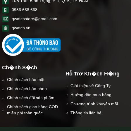
10B Trần Bình Trọng, P. 1, Q. 5, TP. HCM
0936.668.668
qwatchstore@gmail.com
qwatch.vn
Ch�nh S�ch
Hỗ Trợ Kh�ch H�ng
Chính sách bảo mật
Giới thiệu về Công Ty
Chính sách bảo hành
Hướng dẫn mua hàng
Chính sách đổi sản phẩm
Chương trình khuyến mãi
Chính sách giao hàng COD
miễn phí toàn quốc
Thông tin liên hệ