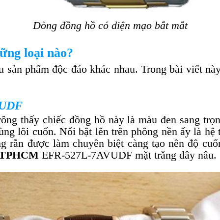
Dòng đồng hồ có diện mạo bắt mắt
ững loại nào?
u sản phẩm độc đáo khác nhau. Trong bài viết n
VUDF
rông thấy chiếc đồng hồ này là màu đen sang tr
ng lôi cuốn. Nổi bật lên trên phông nền ấy là hệ 
ng rắn được làm chuyên biệt càng tạo nên độ cuố
ất TPHCM
EFR-527L-7AVUDF mặt trắng dây nâu.