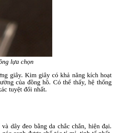
ông lựa chọn
ừng giây. Kim giây có khả năng kích hoạt
ường của đồng hồ. Có thể thấy, hệ thống
ác tuyệt đối nhất.
ế và dây đeo bằng da chắc chắn, hiện đại.