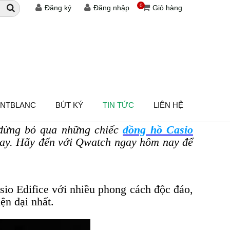
0
Đăng ký
Đăng nhập
Giỏ hàng
ỢC ƯA CHUỘNG NHẤT
ONTBLANC
BÚT KÝ
TIN TỨC
LIÊN HỆ
 đừng bỏ qua những chiếc
đồng hồ Casio
 nay. Hãy đến với Qwatch ngay hôm nay để
sio Edifice với nhiều phong cách độc đáo,
ện đại nhất.