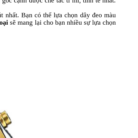
góc cạnh được chế tác tỉ mỉ, tinh tế nhất.
út nhất. Bạn có thể lựa chọn dây đeo màu
oại
sẽ mang lại cho bạn nhiều sự lựa chọn