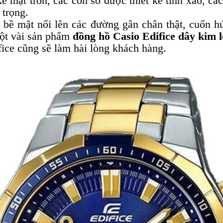
 mặt tròn, các con số được thiết kế tinh xảo, các 
 trọng.
 bề mặt nổi lên các đường gân chân thật, cuốn h
ột vài sản phẩm
đồng hồ Casio Edifice dây kim l
ice cũng sẽ làm hài lòng khách hàng.