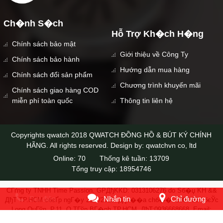
Ch�nh S�ch
Hỗ Trợ Kh�ch H�ng
Chính sách bảo mật
Giới thiệu về Công Ty
Chính sách bảo hành
Hướng dẫn mua hàng
Chính sách đổi sản phẩm
Chương trình khuyến mãi
Chính sách giao hàng COD
miễn phí toàn quốc
Thông tin liên hệ
Copyrights qwatch 2018 QWATCH ĐỒNG HỒ & BÚT KÝ CHÍNH
HÃNG. All rights reserved. Design by: qwatchvn co, ltd
Online:
70
Thống kê tuần:
13709
Tổng truy cập:
18954746
CГґng ty TNHH Time Passion. GPДђKKD: 0313106276 do Sб�џ KH &&
Gọi điện
Nhắn tin
Chỉ đường
ДђT TP.HCM cбєҐp ngГ�y 21/1/2015. Дђб��a chб��: 1007/53 LбєЎc
Long QuГўn, P.11, Q.TГўn BГ�nh,TP.HCM. ДђT:0936668668. Email:
qwatchstore@gmail.com