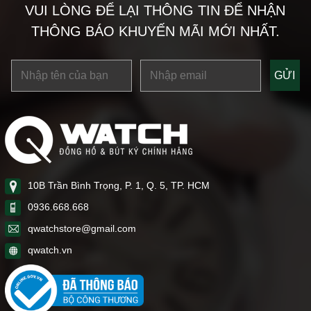
VUI LÒNG ĐỂ LẠI THÔNG TIN ĐỂ NHẬN
THÔNG BÁO KHUYẾN MÃI MỚI NHẤT.
10B Trần Bình Trọng, P. 1, Q. 5, TP. HCM
0936.668.668
qwatchstore@gmail.com
qwatch.vn