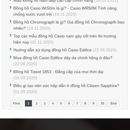
Mẫu Đồng hồ nam đẹp cao cấp chính hãng
(18.02.2022)
Đồng hồ Casio Wr50m là gì? - Casio WR50M Tính năng
chống nước vượt trội
(19.11.2020)
Đồng hồ Chronograph là gì? Giá đồng hồ Chronograpth bao
nhiêu?
(19.11.2020)
Top các mẫu đồng hồ Casio nam gây sốt trên thị trường
hiện nay
(02.11.2020)
Hướng dẫn sử dụng đồng hồ Casio Edifice
(22.09.2020)
Mua đồng hồ Casio Edifice dây da chính hãng ở đâu?
(22.09.2020)
Đồng hồ Tissot 1853 - Đẳng cấp của mọi thời đại
(18.09.2020)
Điều gì tạo nên sức hấp dẫn ở đồng hồ Citizen Sapphire?
(01.09.2020)
First
1
2
3
4
5
6
7
8
9
10
End