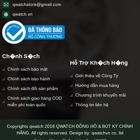
qwatchstore@gmail.com
qwatch.vn
Ch�nh S�ch
Hỗ Trợ Kh�ch H�ng
Chính sách bảo mật
Giới thiệu về Công Ty
Chính sách bảo hành
Hướng dẫn mua hàng
Chính sách đổi sản phẩm
Chương trình khuyến mãi
Chính sách giao hàng COD
miễn phí toàn quốc
Thông tin liên hệ
Copyrights qwatch 2018 QWATCH ĐỒNG HỒ & BÚT KÝ CHÍNH
HÃNG. All rights reserved. Design by: qwatchvn co, ltd