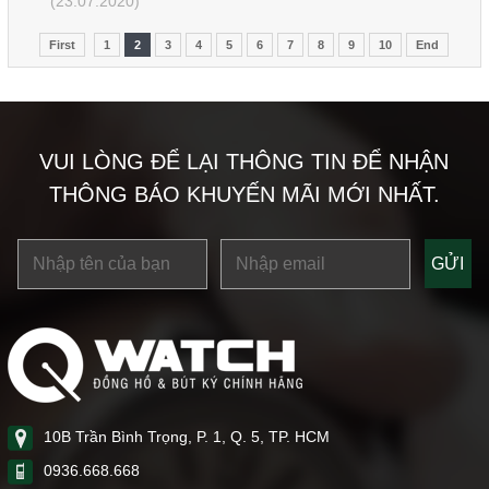
(23.07.2020)
First
1
2
3
4
5
6
7
8
9
10
End
VUI LÒNG ĐỂ LẠI THÔNG TIN ĐỂ NHẬN
THÔNG BÁO KHUYẾN MÃI MỚI NHẤT.
10B Trần Bình Trọng, P. 1, Q. 5, TP. HCM
0936.668.668