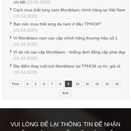
chi tiết
(23.04.2020)
Cách mua thắt lưng nam Montblanc chính hãng tại Việt Nam
(23.04.2020)
Bạn nên mua thắt lưng da nam ở đâu TPHCM?
(23.04.2020)
Ví Montblanc nam cao cấp chính hãng thương hiệu số 1
(21.04.2020)
Ví da nữ cao cấp Montblanc - khẳng định đẳng cấp phái đẹp
(21.04.2020)
Địa điểm thay ruột bút Montblanc tại TPHCM uy tín, giá rẻ
(15.04.2020)
First
4
5
6
7
8
9
10
11
12
13
14
End
VUI LÒNG ĐỂ LẠI THÔNG TIN ĐỂ NHẬN