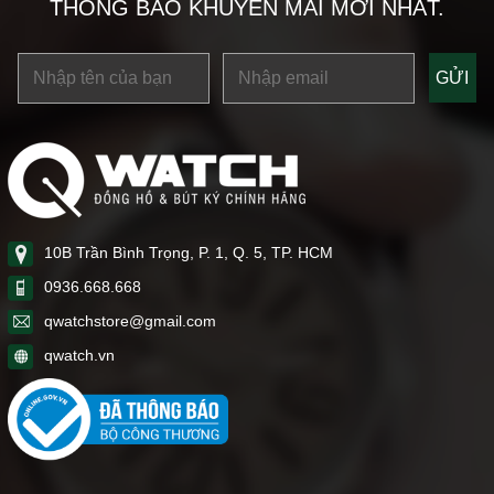
THÔNG BÁO KHUYẾN MÃI MỚI NHẤT.
10B Trần Bình Trọng, P. 1, Q. 5, TP. HCM
0936.668.668
qwatchstore@gmail.com
qwatch.vn