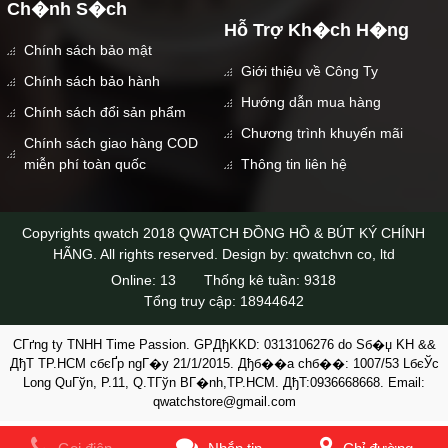
Ch�nh S�ch
Hỗ Trợ Kh�ch H�ng
Chính sách bảo mật
Giới thiệu về Công Ty
Chính sách bảo hành
Hướng dẫn mua hàng
Chính sách đổi sản phẩm
Chương trình khuyến mãi
Chính sách giao hàng COD
miễn phí toàn quốc
Thông tin liên hệ
Copyrights qwatch 2018 QWATCH ĐỒNG HỒ & BÚT KÝ CHÍNH
HÃNG. All rights reserved. Design by: qwatchvn co, ltd
Online:
13
Thống kê tuần:
9318
Tổng truy cập:
18944642
CГґng ty TNHH Time Passion. GPДђKKD: 0313106276 do Sб�џ KH &&
ДђT TP.HCM cбєҐp ngГ�y 21/1/2015. Дђб��a chб��: 1007/53 LбєЎc
Long QuГўn, P.11, Q.TГўn BГ�nh,TP.HCM. ДђT:0936668668. Email:
qwatchstore@gmail.com