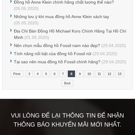
Đồng hồ Anne Klein chính hãng chất lượng thế nào?
(05.05.2020)
Những lưu ý khi mua đồng hồ Anne Klein xách tay
(05.05.2020)
Địa Chỉ Bán Đồng Hồ Michael Kors Chính Hãng Tại Hồ Chí
Minh
(01.05.2020)
Nên chọn mẫu đồng hồ Fossil nam nào đẹp?
(29.04.2020)
Tính năng nổi bật của đồng hồ Fossil nữ
(29.04.2020)
Tại sao nên mua đồng hồ Fossil chính hãng?
(29.04.2020)
First
3
4
5
6
7
8
9
10
11
12
13
End
VUI LÒNG ĐỂ LẠI THÔNG TIN ĐỂ NHẬN
THÔNG BÁO KHUYẾN MÃI MỚI NHẤT.