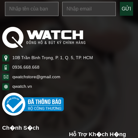
10B Trần Bình Trọng, P. 1, Q. 5, TP. HCM
0936.668.668
qwatchstore@gmail.com
qwatch.vn
Ch�nh S�ch
Hỗ Trợ Kh�ch H�ng