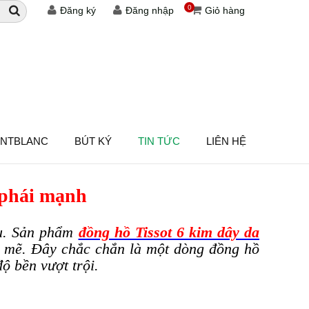
0
Đăng ký
Đăng nhập
Giỏ hàng
ONTBLANC
BÚT KÝ
TIN TỨC
LIÊN HỆ
 phái mạnh
u. Sản phẩm
đồng hồ Tissot 6 kim dây da
nh mẽ. Đây chắc chắn là một dòng đồng hồ
ộ bền vượt trội.