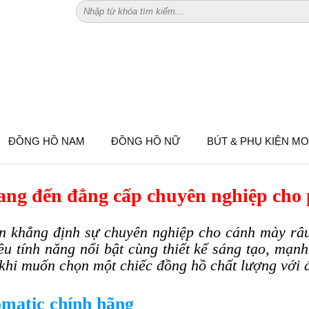
ĐỒNG HỒ TISSOT 6 KIM DÂY DA
ĐỒNG HỒ NAM
ĐỒNG HỒ NỮ
BÚT & PHỤ KIỆN M
mang đến đẳng cấp chuyên nghiệp cho
ện khẳng định sự chuyên nghiệp cho cánh mày râ
ều tính năng nổi bật cùng thiết kế sáng tạo, mạ
hi muốn chọn một chiếc đồng hồ chất lượng với đ
omatic chính hãng