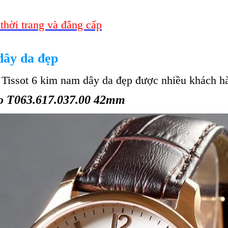
hời trang và đẳng cấp
ây da đẹp
issot 6 kim nam dây da đẹp được nhiều khách hà
no T063.617.037.00 42mm