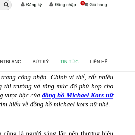
0
Đăng ký
Đăng nhập
Giỏ hàng
 HỒ MICHAEL KORS NỮ
ONTBLANC
BÚT KÝ
TIN TỨC
LIÊN HỆ
 trang công nhận. Chính vì thế, rất nhiều
g thị trường và tăng mức độ phù hợp cho
ng vượt bậc của
đồng hồ Michael Kors nữ
tìm hiểu về đồng hồ michael kors nữ nhé.
ng cũng là người sáng lập nên thương hiệu