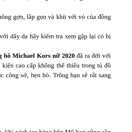
ông gợn, lắp gọn và khít với vỏ của đồng
với dây da hãy kiểm tra xem gập lại có bị
g hồ Michael Kors nữ 2020
đã ra đời với
 kiện cao cấp không thể thiếu trong tủ đồ
c công sở, hẹn hò. Trông bạn sẽ rất sang
n, khi xách tay hàng bên Mỹ bạn cũng cần