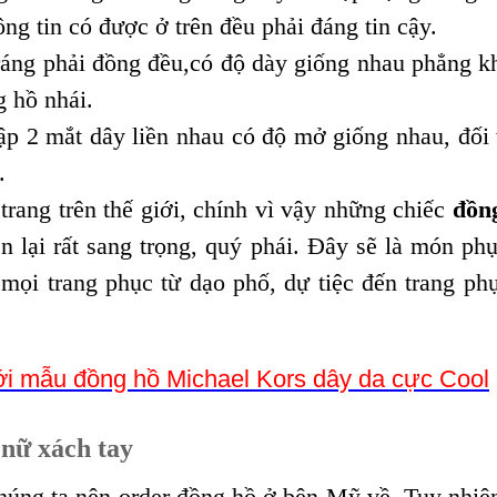
ng tin có được ở trên đều phải đáng tin cậy.
ng phải đồng đều,có độ dày giống nhau phẳng kh
 hồ nhái.
p 2 mắt dây liền nhau có độ mở giống nhau, đối 
.
rang trên thế giới, chính vì vậy những chiếc
đồn
n lại rất sang trọng, quý phái. Đây sẽ là món phụ
ọi trang phục từ dạo phố, dự tiệc đến trang phụ
.
ới mẫu đồng hồ Michael Kors dây da cực Cool
nữ xách tay
úng ta nên order đồng hồ ở bên Mỹ về. Tuy nhiê