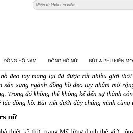
G CAO CẤP - NÊN LỰA CHỌN ĐỒNG
ĐỒNG HỒ NAM
ĐỒNG HỒ NỮ
BÚT & PHỤ KIỆN M
 hồ đeo tay mang lại đã được rất nhiều giới thời
 lấn sân sang ngành đồng hồ đeo tay nhằm mở rộn
g. Trong đó không thể không kể đến sự thành cô
ế tác đồng hồ. Bài viết dưới đây chúng mình cùng 
rs nữ
hà thiết kế thời trang Mỹ lừng danh thế giới, ô