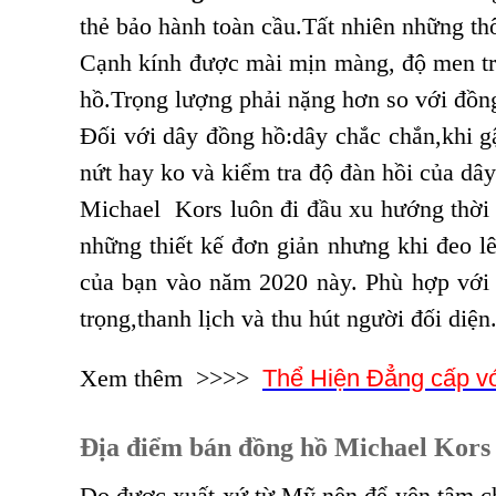
thẻ bảo hành toàn cầu.Tất nhiên những thô
Cạnh kính được mài mịn màng, độ men trá
hồ.Trọng lượng phải nặng hơn so với đồng
Đối với dây đồng hồ:dây chắc chắn,khi gậ
nứt hay ko và kiểm tra độ đàn hồi của dây
Michael Kors luôn đi đầu xu hướng thời t
những thiết kế đơn giản nhưng khi đeo lê
của bạn vào năm 2020 này. Phù hợp với m
trọng,thanh lịch và thu hút người đối diện
Xem thêm >>>>
Thể Hiện Đẳng cấp v
Địa điểm bán đồng hồ Michael Kors 
Do được xuất xứ từ Mỹ nên để yên tâm ch