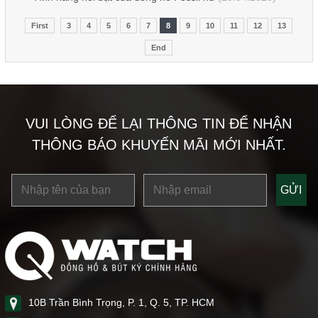
First
3
4
5
6
7
8
9
10
11
12
13
End
VUI LÒNG ĐỂ LẠI THÔNG TIN ĐỂ NHẬN
THÔNG BÁO KHUYẾN MÃI MỚI NHẤT.
10B Trần Bình Trọng, P. 1, Q. 5, TP. HCM