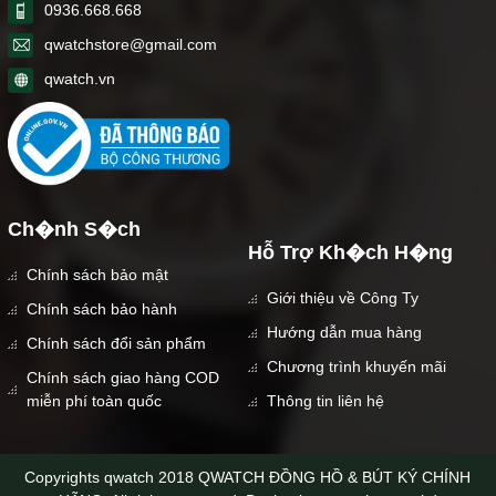
0936.668.668
qwatchstore@gmail.com
qwatch.vn
Ch�nh S�ch
Hỗ Trợ Kh�ch H�ng
Chính sách bảo mật
Giới thiệu về Công Ty
Chính sách bảo hành
Hướng dẫn mua hàng
Chính sách đổi sản phẩm
Chương trình khuyến mãi
Chính sách giao hàng COD
miễn phí toàn quốc
Thông tin liên hệ
Copyrights qwatch 2018 QWATCH ĐỒNG HỒ & BÚT KÝ CHÍNH