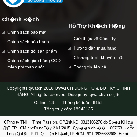
Ch�nh S�ch
Hỗ Trợ Kh�ch H�ng
Chính sách bảo mật
Giới thiệu về Công Ty
Chính sách bảo hành
Hướng dẫn mua hàng
Chính sách đổi sản phẩm
Chương trình khuyến mãi
Chính sách giao hàng COD
miễn phí toàn quốc
Thông tin liên hệ
Copyrights qwatch 2018 QWATCH ĐỒNG HỒ & BÚT KÝ CHÍNH
HÃNG. All rights reserved. Design by: qwatchvn co, ltd
Online:
13
Thống kê tuần:
8153
Tổng truy cập:
18942125
CГґng ty TNHH Time Passion. GPДђKKD: 0313106276 do Sб�џ KH &&
ДђT TP.HCM cбєҐp ngГ�y 21/1/2015. Дђб��a chб��: 1007/53 LбєЎc
Long QuГўn, P.11, Q.TГўn BГ�nh,TP.HCM. ДђT:0936668668. Email: