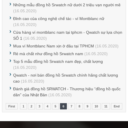
Những mẫu đồng hồ Srwatch nữ dưới 2 triệu vạn người mê
(16.05.2020)
Đỉnh cao của công nghệ chế tác - ví Montblanc nữ
(16.05.2020)
Cửa hàng ví montblanc nam tại tphcm - Qwatch sự lựa chọn
SỐ 1
(16.05.2020)
Mua ví Montblanc Nam xịn ở đâu tại TPHCM
(16.05.2020)
Rẻ mà chất như đồng hồ Srwatch nam
(16.05.2020)
Top 5 mẫu đồng hồ Srwatch nam đẹp, chất lượng
(16.05.2020)
Qwatch - nơi bán đồng hồ Srwatch chính hãng chất lượng
cao
(16.05.2020)
Đánh giá đồng hồ SRWATCH - Thương hiệu “đồng hồ quốc
dân” của Nhật Bản
(16.05.2020)
First
1
2
3
4
5
6
7
8
9
10
11
End