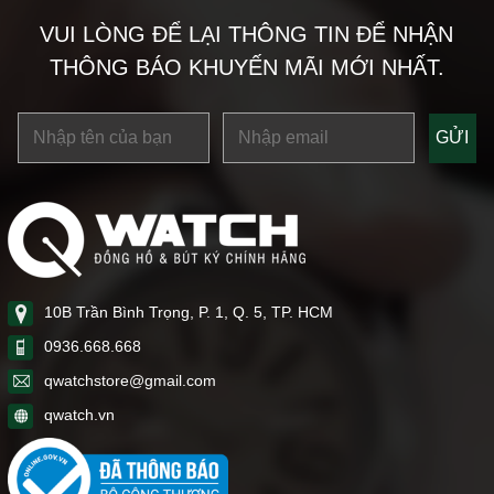
VUI LÒNG ĐỂ LẠI THÔNG TIN ĐỂ NHẬN
THÔNG BÁO KHUYẾN MÃI MỚI NHẤT.
10B Trần Bình Trọng, P. 1, Q. 5, TP. HCM
0936.668.668
qwatchstore@gmail.com
qwatch.vn